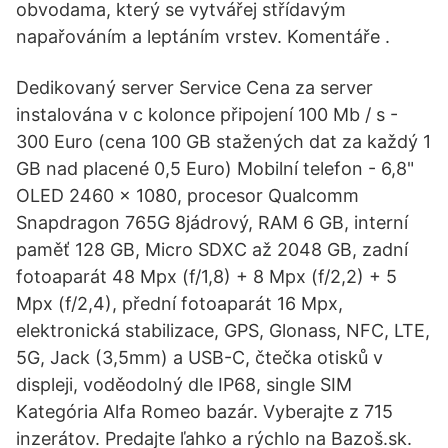
obvodama, který se vytvářej střídavým
napařováním a leptáním vrstev. Komentáře .
Dedikovaný server Service Cena za server
instalována v c kolonce připojení 100 Mb / s -
300 Euro (cena 100 GB stažených dat za každý 1
GB nad placené 0,5 Euro) Mobilní telefon - 6,8"
OLED 2460 × 1080, procesor Qualcomm
Snapdragon 765G 8jádrový, RAM 6 GB, interní
paměť 128 GB, Micro SDXC až 2048 GB, zadní
fotoaparát 48 Mpx (f/1,8) + 8 Mpx (f/2,2) + 5
Mpx (f/2,4), přední fotoaparát 16 Mpx,
elektronická stabilizace, GPS, Glonass, NFC, LTE,
5G, Jack (3,5mm) a USB-C, čtečka otisků v
displeji, voděodolný dle IP68, single SIM
Kategória Alfa Romeo bazár. Vyberajte z 715
inzerátov. Predajte ľahko a rýchlo na Bazoš.sk.