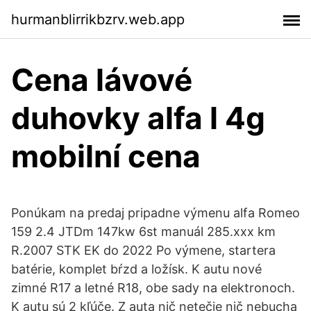
hurmanblirrikbzrv.web.app
Cena lávové
duhovky alfa l 4g
mobilní cena
Ponúkam na predaj pripadne výmenu alfa Romeo
159 2.4 JTDm 147kw 6st manuál 285.xxx km
R.2007 STK EK do 2022 Po výmene, startera
batérie, komplet bŕzd a ložísk. K autu nové
zimné R17 a letné R18, obe sady na elektronoch.
K autu sú 2 kľúče. Z auta nič netečie nič nebucha