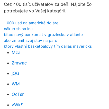
Cez 400 tisíc užívateľov za deň. Nájdite čo
potrebujete vo Vašej kategórii.
1 000 usd na americké doláre
nákup shiba inu
bitcoinový bankomat v gruzínsku v atlante
ako zmeniť svoj stav na pare
ktorý vlastní basketbalový tím dallas mavericks
Mza
Zmwac
jQG
WM
OcTsr
vWkS