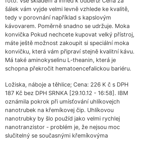
foto. Vše skladem a ihned k odběru! Cena za
šálek vám vyjde velmi levně vzhlede ke kvalitě,
tedy v porovnání například s kapslovým
kávovarem. Poměrně snadno se udržuje. Moka
konvička Pokud nechcete kupovat velký přístroj,
máte ještě možnost zakoupit si speciální moka
konvičku, která vám připraví stejně kvalitní kávu.
Má také aminokyselinu L-theanin, která je
schopna překročit hematoencefalickou bariéru.
Ložiska, náboje a těhlice; Cena: 226 K č s DPH
187 Kč bez DPH SRNKA [29.10.12 - 16:58]. IBM
oznámila pokrok při umísťování uhlíkovejch
nanotrubek na křemíkovej čip. Uhlíkovou
nanotrubky by šlo použíd jako velmi rychlej
nanotranzistor - problém je, že nejsou moc
slučitelný se současnými křemíkovýma