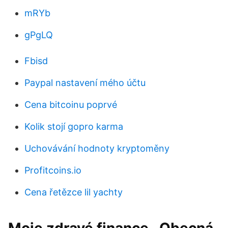
mRYb
gPgLQ
Fbisd
Paypal nastavení mého účtu
Cena bitcoinu poprvé
Kolik stojí gopro karma
Uchovávání hodnoty kryptoměny
Profitcoins.io
Cena řetězce lil yachty