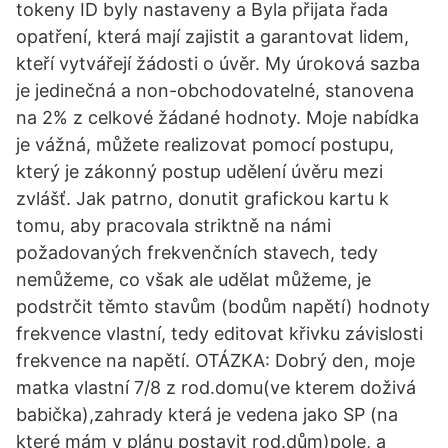
tokeny ID byly nastaveny a Byla přijata řada
opatření, která mají zajistit a garantovat lidem,
kteří vytvářejí žádosti o úvěr. My úroková sazba
je jedinečná a non-obchodovatelné, stanovena
na 2% z celkové žádané hodnoty. Moje nabídka
je vážná, můžete realizovat pomocí postupu,
který je zákonný postup udělení úvěru mezi
zvlášť. Jak patrno, donutit grafickou kartu k
tomu, aby pracovala striktně na námi
požadovaných frekvenčních stavech, tedy
nemůžeme, co však ale udělat můžeme, je
podstrčit těmto stavům (bodům napětí) hodnoty
frekvence vlastní, tedy editovat křivku závislosti
frekvence na napětí. OTÁZKA: Dobrý den, moje
matka vlastní 7/8 z rod.domu(ve kterem doživá
babička),zahrady která je vedena jako SP (na
které mám v plánu postavit rod.dům)pole, a