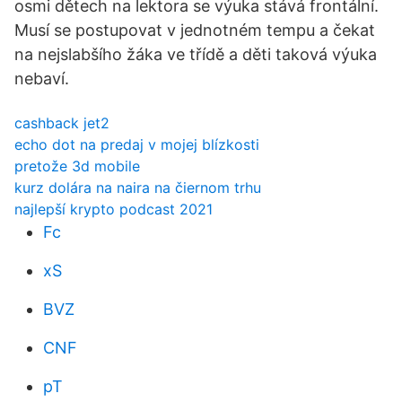
osmi dětech na lektora se výuka stává frontální.
Musí se postupovat v jednotném tempu a čekat
na nejslabšího žáka ve třídě a děti taková výuka
nebaví.
cashback jet2
echo dot na predaj v mojej blízkosti
pretože 3d mobile
kurz dolára na naira na čiernom trhu
najlepší krypto podcast 2021
Fc
xS
BVZ
CNF
pT