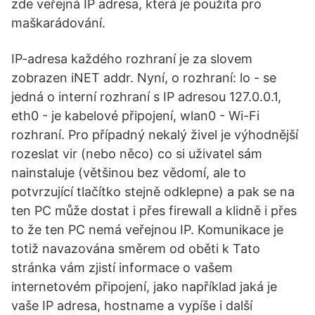
zde veřejná IP adresa, která je použita pro
maškarádování.
IP-adresa každého rozhraní je za slovem
zobrazen iNET addr. Nyní, o rozhraní: lo - se
jedná o interní rozhraní s IP adresou 127.0.0.1,
eth0 - je kabelové připojení, wlan0 - Wi-Fi
rozhraní. Pro případný nekalý živel je výhodnější
rozeslat vir (nebo něco) co si uživatel sám
nainstaluje (většinou bez vědomí, ale to
potvrzující tlačítko stejně odklepne) a pak se na
ten PC může dostat i přes firewall a klidně i přes
to že ten PC nemá veřejnou IP. Komunikace je
totiž navazována směrem od oběti k Tato
stránka vám zjistí informace o vašem
internetovém připojení, jako například jaká je
vaše IP adresa, hostname a vypíše i další