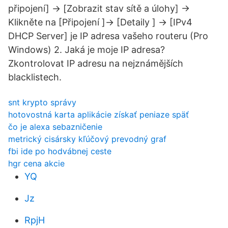
připojení] → [Zobrazit stav sítě a úlohy] →
Klikněte na [Připojení ]→ [Detaily ] → [IPv4
DHCP Server] je IP adresa vašeho routeru (Pro
Windows) 2. Jaká je moje IP adresa?
Zkontrolovat IP adresu na nejznámějších
blacklistech.
snt krypto správy
hotovostná karta aplikácie získať peniaze späť
čo je alexa sebazničenie
metrický cisársky kľúčový prevodný graf
fbi ide po hodvábnej ceste
hgr cena akcie
YQ
Jz
RpjH