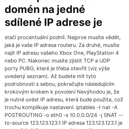
domén na jedné
sdílené IP adrese je
stačí procentuální podníl. Nejprve musíte vědět,
jaká je vaše IP adresa routeru. Za druhé, musíte
najít IP adresu vašeho Xbox One, PlayStation 4
nebo PC. Nakonec musíte zjistit TCP a UDP
porty PUBG, které je třeba otevřít (viz výše
uvedený seznam). Až budete mít tyto
podrobnosti s sebou, pokračujte následujícím
krokovým krokem k povolení Nevýhodou je, že
je nutné uvést IP adresu, která bude použita, což
trochu komplikuje nastavení: iptables -t nat -A
POSTROUTING -o eth0 -s 10.0.0.0/24 -j SNAT --
to-source 123.123.123.1 IP adresa 123.123.123.1 je