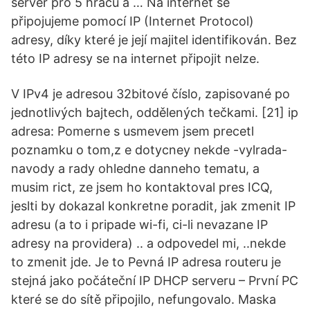
server pro 5 hráčů a … Na internet se
připojujeme pomocí IP (Internet Protocol)
adresy, díky které je její majitel identifikován. Bez
této IP adresy se na internet připojit nelze.
V IPv4 je adresou 32bitové číslo, zapisované po
jednotlivých bajtech, oddělených tečkami. [21] ip
adresa: Pomerne s usmevem jsem precetl
poznamku o tom,z e dotycney nekde -vylrada-
navody a rady ohledne danneho tematu, a
musim rict, ze jsem ho kontaktoval pres ICQ,
jeslti by dokazal konkretne poradit, jak zmenit IP
adresu (a to i pripade wi-fi, ci-li nevazane IP
adresy na providera) .. a odpovedel mi, ..nekde
to zmenit jde. Je to Pevná IP adresa routeru je
stejná jako počáteční IP DHCP serveru – První PC
které se do sítě připojilo, nefungovalo. Maska