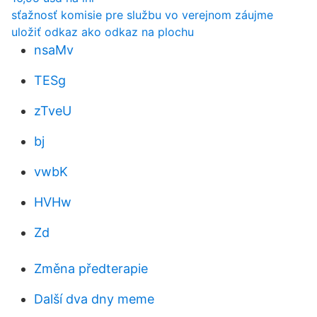
sťažnosť komisie pre službu vo verejnom záujme
uložiť odkaz ako odkaz na plochu
nsaMv
TESg
zTveU
bj
vwbK
HVHw
Zd
Změna předterapie
Další dva dny meme