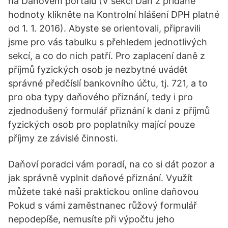
na Daňovém portálu (V sekci Daň z přidané
hodnoty klikněte na Kontrolní hlášení DPH platné
od 1. 1. 2016). Abyste se orientovali, připravili
jsme pro vás tabulku s přehledem jednotlivých
sekcí, a co do nich patří. Pro zaplacení daně z
příjmů fyzických osob je nezbytné uvádět
správné předčíslí bankovního účtu, tj. 721, a to
pro oba typy daňového přiznání, tedy i pro
zjednodušený formulář přiznání k dani z příjmů
fyzických osob pro poplatníky mající pouze
příjmy ze závislé činnosti.
Daňoví poradci vám poradí, na co si dát pozor a
jak správně vyplnit daňové přiznání. Využít
můžete také naši praktickou online daňovou
Pokud s vámi zaměstnanec růžový formulář
nepodepíše, nemusíte při výpočtu jeho