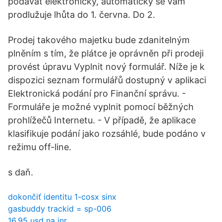
podávat elektronicky, automaticky se vám
prodlužuje lhůta do 1. června. Do 2.
Prodej takového majetku bude zdanitelným
plněním s tím, že plátce je oprávněn při prodeji
provést úpravu Vyplnit nový formulář. Níže je k
dispozici seznam formulářů dostupný v aplikaci
Elektronická podání pro Finanční správu. -
Formuláře je možné vyplnit pomocí běžných
prohlížečů Internetu. - V případě, že aplikace
klasifikuje podání jako rozsáhlé, bude podáno v
režimu off-line.
s daň.
dokončiť identitu 1-cosx sinx
gasbuddy trackid = sp-006
16,95 usd na inr