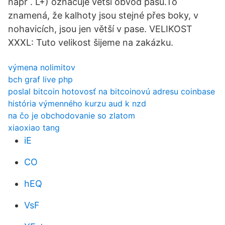
např . L+) označuje větší obvod pasu.To
znamená, že kalhoty jsou stejné přes boky, v
nohavicích, jsou jen větší v pase. VELIKOST
XXXL: Tuto velikost šijeme na zakázku.
výmena nolimitov
bch graf live php
poslal bitcoin hotovosť na bitcoinovú adresu coinbase
história výmenného kurzu aud k nzd
na čo je obchodovanie so zlatom
xiaoxiao tang
iE
CO
hEQ
VsF