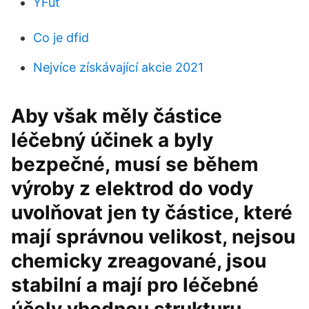
YFut
Co je dfid
Nejvíce získávající akcie 2021
Aby však měly částice
léčebný účinek a byly
bezpečné, musí se během
výroby z elektrod do vody
uvolňovat jen ty částice, které
mají správnou velikost, nejsou
chemicky zreagované, jsou
stabilní a mají pro léčebné