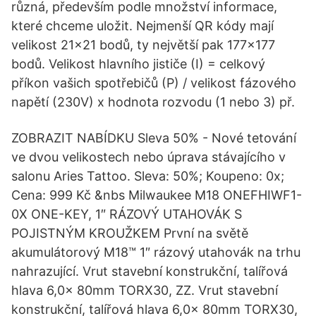
různá, především podle množství informace,
které chceme uložit. Nejmenší QR kódy mají
velikost 21×21 bodů, ty největší pak 177×177
bodů. Velikost hlavního jističe (I) = celkový
příkon vašich spotřebičů (P) / velikost fázového
napětí (230V) x hodnota rozvodu (1 nebo 3) př.
ZOBRAZIT NABÍDKU Sleva 50% - Nové tetování
ve dvou velikostech nebo úprava stávajícího v
salonu Aries Tattoo. Sleva: 50%; Koupeno: 0x;
Cena: 999 Kč &nbs Milwaukee M18 ONEFHIWF1-
0X ONE-KEY, 1″ RÁZOVÝ UTAHOVÁK S
POJISTNÝM KROUŽKEM První na světě
akumulátorový M18™ 1″ rázový utahovák na trhu
nahrazující. Vrut stavební konstrukční, talířová
hlava 6,0x 80mm TORX30, ZZ. Vrut stavební
konstrukční, talířová hlava 6,0x 80mm TORX30,