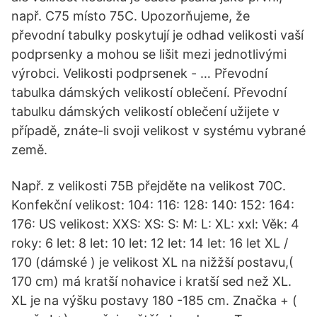
např. C75 místo 75C. Upozorňujeme, že
převodní tabulky poskytují je odhad velikosti vaší
podprsenky a mohou se lišit mezi jednotlivými
výrobci. Velikosti podprsenek - … Převodní
tabulka dámských velikostí oblečení. Převodní
tabulku dámských velikostí oblečení užijete v
případě, znáte-li svoji velikost v systému vybrané
země.
Např. z velikosti 75B přejděte na velikost 70C.
Konfekční velikost: 104: 116: 128: 140: 152: 164:
176: US velikost: XXS: XS: S: M: L: XL: xxl: Věk: 4
roky: 6 let: 8 let: 10 let: 12 let: 14 let: 16 let XL /
170 (dámské ) je velikost XL na nižžší postavu,(
170 cm) má kratší nohavice i kratší sed než XL.
XL je na výšku postavy 180 -185 cm. Značka + (