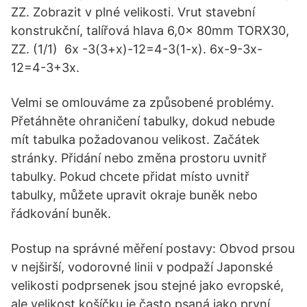
ZZ. Zobrazit v plné velikosti. Vrut stavební
konstrukční, talířová hlava 6,0x 80mm TORX30,
ZZ. (1/1) 6x -3(3+x)-12=4-3(1-x). 6x-9-3x-
12=4-3+3x.
Velmi se omlouváme za způsobené problémy.
Přetáhněte ohraničení tabulky, dokud nebude
mít tabulka požadovanou velikost. Začátek
stránky. Přidání nebo změna prostoru uvnitř
tabulky. Pokud chcete přidat místo uvnitř
tabulky, můžete upravit okraje buněk nebo
řádkování buněk.
Postup na správné měření postavy: Obvod prsou
v nejširší, vodorovné linii v podpaží Japonské
velikosti podprsenek jsou stejné jako evropské,
ale velikost košíčku je často psaná jako první,