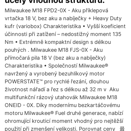
účely vhodnou strukturu.
Milwaukee M18 FPD2-0X - Aku příklepová
vrtačka 18 V, bez aku a nabíječky + Heavy Duty
kufr (variobox) Charakteristika • Vyšší koeficient
účinnosti při zatížení – nedostižný moment 135
Nm • Extrémně kompaktní design s délkou
pouhých . Milwaukee M18 FJS-0X - Aku
přímočará pila 18 V (bez aku a nabíječky)
Charakteristika • Společností Milwaukee®
navržený a vyrobený bezuhlíkový motor
POWERSTATE™ pro rychlé řezání, dlouhou
životnost nářadí a řez s délkou až 32 m v Aku
multifunkční rázový utahovák Milwaukee M18
ONEID - 0X. Díky modernímu bezkartáčovému
motoru Milwaukee® Fuel druhé generace, nabízí
ohromující krouticí moment vhodný pro nejtěžší
použití při zmenšení velikosti. Porovnat ceny 最