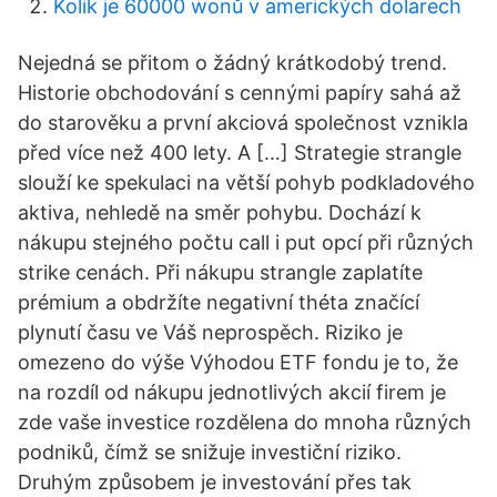
Kolik je 60000 wonů v amerických dolarech
Nejedná se přitom o žádný krátkodobý trend.
Historie obchodování s cennými papíry sahá až
do starověku a první akciová společnost vznikla
před více než 400 lety. A […] Strategie strangle
slouží ke spekulaci na větší pohyb podkladového
aktiva, nehledě na směr pohybu. Dochází k
nákupu stejného počtu call i put opcí při různých
strike cenách. Při nákupu strangle zaplatíte
prémium a obdržíte negativní théta značící
plynutí času ve Váš neprospěch. Riziko je
omezeno do výše Výhodou ETF fondu je to, že
na rozdíl od nákupu jednotlivých akcií firem je
zde vaše investice rozdělena do mnoha různých
podniků, čímž se snižuje investiční riziko.
Druhým způsobem je investování přes tak