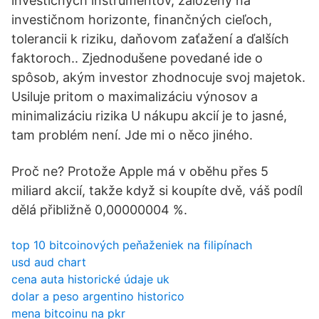
investičných inštrumentov, založený na
investičnom horizonte, finančných cieľoch,
tolerancii k riziku, daňovom zaťažení a ďalších
faktoroch.. Zjednodušene povedané ide o
spôsob, akým investor zhodnocuje svoj majetok.
Usiluje pritom o maximalizáciu výnosov a
minimalizáciu rizika U nákupu akcií je to jasné,
tam problém není. Jde mi o něco jiného.
Proč ne? Protože Apple má v oběhu přes 5
miliard akcií, takže když si koupíte dvě, váš podíl
dělá přibližně 0,00000004 %.
top 10 bitcoinových peňaženiek na filipínach
usd aud chart
cena auta historické údaje uk
dolar a peso argentino historico
mena bitcoinu na pkr