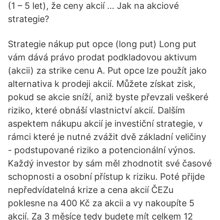
(1 – 5 let), že ceny akcií … Jak na akciové
strategie?
Strategie nákup put opce (long put) Long put
vám dává právo prodat podkladovou aktivum
(akcii) za strike cenu A. Put opce lze použít jako
alternativa k prodeji akcií. Můžete získat zisk,
pokud se akcie sníží, aniž byste převzali veškeré
riziko, které obnáší vlastnictví akcií. Dalším
aspektem nákupu akcií je investiční strategie, v
rámci které je nutné zvážit dvě základní veličiny
- podstupované riziko a potencionální výnos.
Každý investor by sám měl zhodnotit své časové
schopnosti a osobní přístup k riziku. Poté přijde
nepředvídatelná krize a cena akcií ČEZu
poklesne na 400 Kč za akcii a vy nakoupíte 5
akcií. Za 3 měsíce tedy budete mít celkem 12