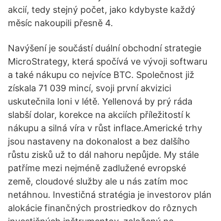
akcií, tedy stejný počet, jako kdybyste každý
měsíc nakoupili přesně 4.
Navýšení je součástí duální obchodní strategie
MicroStrategy, která spočívá ve vývoji softwaru
a také nákupu co nejvíce BTC. Společnost již
získala 71 039 mincí, svoji první akvizici
uskutečnila loni v létě. Yellenová by prý ráda
slabší dolar, korekce na akciích příležitostí k
nákupu a silná víra v růst inflace.Americké trhy
jsou nastaveny na dokonalost a bez dalšího
růstu zisků už to dál nahoru nepůjde. My stále
patříme mezi nejméně zadlužené evropské
země, cloudové služby ale u nás zatím moc
netáhnou. Investičná stratégia je investorov plán
alokácie finančných prostriedkov do rôznych