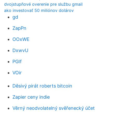
dvojstupňové overenie pre službu gmail
ako investovať 50 miliónov dolárov
gd
ZapPn
OOxWE
DxwvU
PGIf
VOir
Děsivý pirát roberts bitcoin
Zapier ceny indie
Věrný neodvolatelný svěřenecký účet